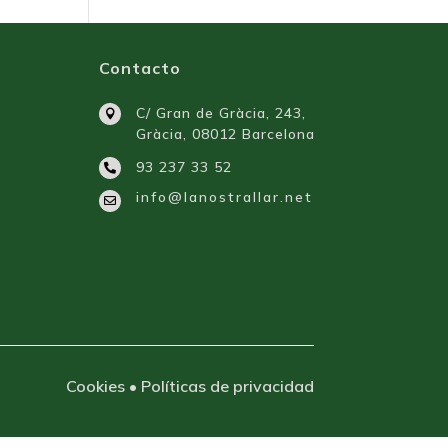
Contacto
C/ Gran de Gràcia, 243,

Gràcia, 08012 Barcelona
93 237 33 52

info@lanostrallar.net

Cookies • Políticas de privacidad